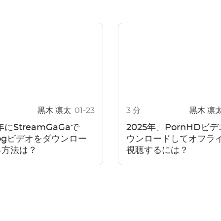
黒木 凛太
01-23
3 分
黒木 凛
年にStreamGaGaで
2025年、PornHDビ
ogビデオをダウンロー
ウンロードしてオフラ
る方法は？
視聴するには？