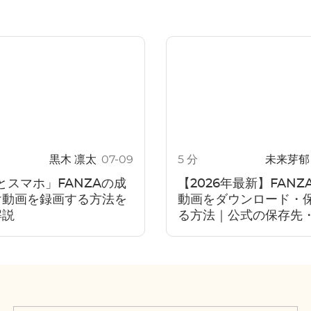
黒木 凛太
07-09
5 分
未来芽
とスマホ」FANZAの成
【2026年最新】FANZ
け動画を録画する方法を
動画をダウンロード・
解説
る方法｜公式の保存先
制限とMP4でPCに保
手順