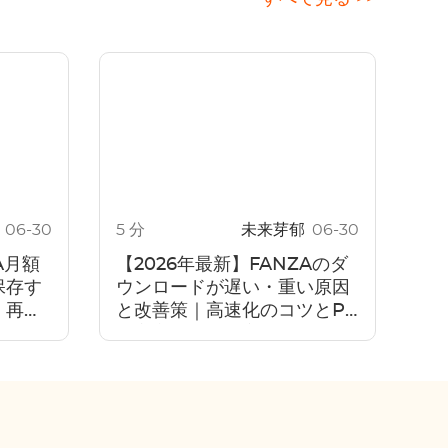
郁
06-30
5 分
未来芽郁
06-30
A月額
【2026年最新】FANZAのダ
保存す
ウンロードが遅い・重い原因
・再生
と改善策｜高速化のコツとPC
存する
で安定保存する方法