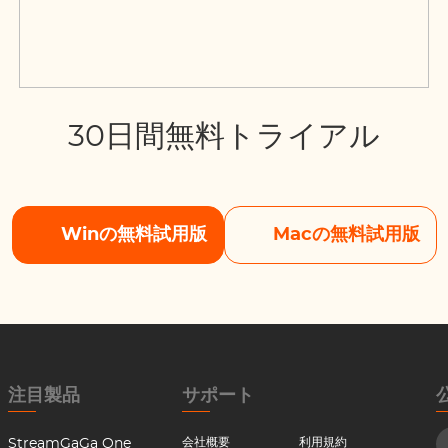
30日間無料トライアル
Winの無料試用版
Macの無料試用版
注目製品
サポート
会社概要
利用規約
StreamGaGa One